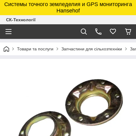
Системы точного земледелия и GPS мониторинга
Hansehof
СК-Технології
Товари та послуги
Запчастини для сільхозтехніки
За