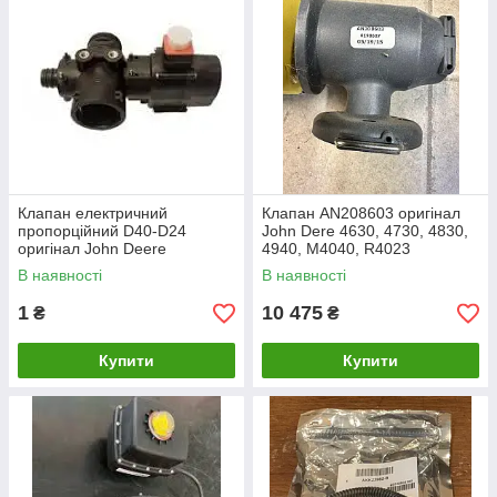
Клапан електричний
Клапан AN208603 оригінал
пропорційний D40-D24
John Dere 4630, 4730, 4830,
оригінал John Deere
4940, M4040, R4023
WZ2760050
В наявності
В наявності
1
10 475
₴
₴
Купити
Купити