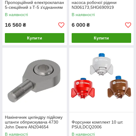
Пропорційний електроклапан
насоса робочої рідини
5-секційний з Т-5 з'єднанням
N306173,5HG690919
оригінал John Deere
В наявності
В наявності
16 560
6 000
₴
₴
Купити
Купити
Накінечник циліндру підйому
штанги обприскувача 4730
Форсунки комплект 10 шт.
John Deere AN204654
PSULDCQ2006
AN402858
В наявності
В наявності