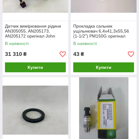
Датчик вимірювання рідини
Прокладка сальник
AN305055, AN205173,
ущільнювач 6,4х41,3х55,56
AN205172 оригінал John
(1-1/2") PM150G оригінал
Deere.
John Deere
В наявності
В наявності
31 310
43
₴
₴
Купити
Купити