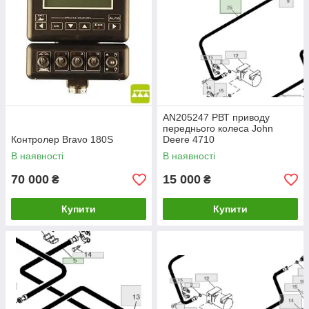
AN205247 РВТ приводу
переднього колеса John
Контролер Bravo 180S
Deere 4710
В наявності
В наявності
70 000
15 000
₴
₴
Купити
Купити