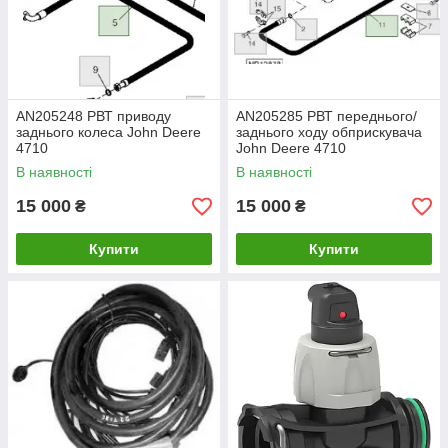
AN205248 РВТ приводу
AN205285 РВТ переднього/
заднього колеса John Deere
заднього ходу обприскувача
4710
John Deere 4710
В наявності
В наявності
15 000
15 000
₴
₴
Купити
Купити