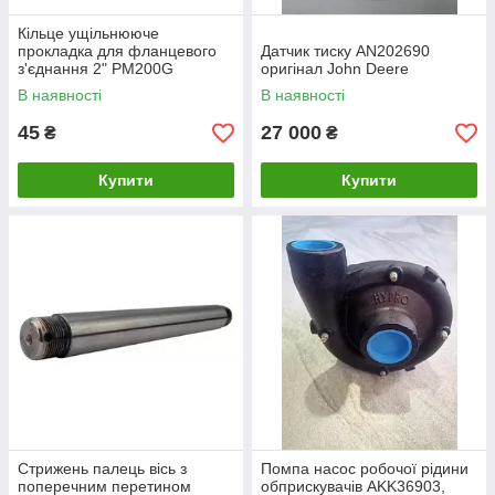
Кільце ущільнююче
прокладка для фланцевого
Датчик тиску AN202690
з'єднання 2" PM200G
оригінал John Deere
оригінал John Deere
В наявності
В наявності
45
27 000
₴
₴
Купити
Купити
Стрижень палець вісь з
Помпа насос робочої рідини
поперечним перетином
обприскувачів AKK36903,