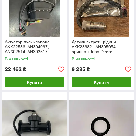
Актуатор пуск клапана
Датчик витрати рідини
AKK22536, AN304097,
AKK23982 , AN305054
AN302514, AN302517
оригінал John Deere
оригінал John Deere
В наявності
В наявності
22 462
9 285
₴
₴
Купити
Купити