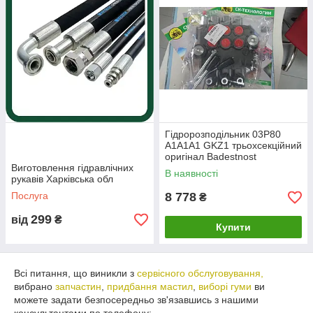
Наші контакти
📍
Адреса:
Харківська обл., смт Нова Водолага, вул.
Харківська, 144В
📞
Зв’язок із менеджерами:
📲 050 442 81 31
📲 096 076 51 52 (Сергій)
Якісний ремонт і надійні комплектуючі – гарантія
довговічної роботи вашої техніки!
Гідророзподільник 03P80
A1A1A1 GKZ1 трьохсекційний
оригінал Badestnost
Виготовлення гідравлічних
В наявності
рукавів Харківська обл
Послуга
8 778
₴
299
від
₴
Купити
Всі питання, що виникли з
сервісного обслуговування,
вибрано
запчастин
,
придбання мастил
,
виборі гуми
ви
можете задати безпосередньо зв'язавшись з нашими