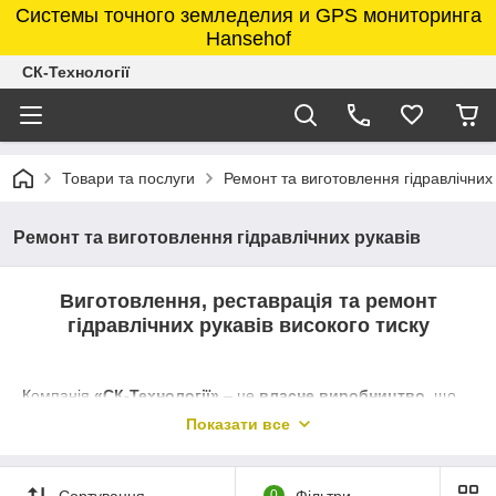
Системы точного земледелия и GPS мониторинга
Hansehof
СК-Технології
Товари та послуги
Ремонт та виготовлення гідравлічних 
Ремонт та виготовлення гідравлічних рукавів
Виготовлення, реставрація та ремонт
гідравлічних рукавів високого тиску
Компанія
«СК-Технології»
– це
власне виробництво
, що
спеціалізується на
виготовленні, реставрації та ремонті
Показати все
гідравлічних шлангів високого тиску
для
сільськогосподарської та спецтехніки.
Сортування
0
Фільтри