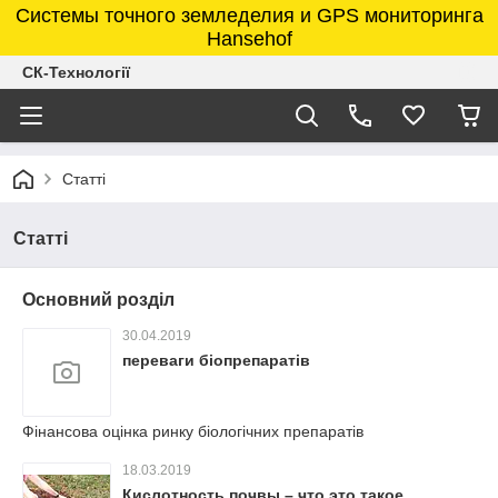
Системы точного земледелия и GPS мониторинга
Hansehof
СК-Технології
Статті
Статті
Основний розділ
30.04.2019
переваги біопрепаратів
Фінансова оцінка ринку біологічних препаратів
18.03.2019
Кислотность почвы – что это такое