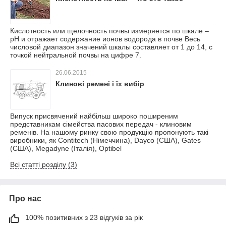
Кислотность или щелочность почвы измеряется по шкале –
pH и отражает содержание ионов водорода в почве Весь
числовой диапазон значений шкалы составляет от 1 до 14, с
точкой нейтральной почвы на цифре 7.
26.06.2015
Клинові ремені і їх вибір
Випуск присвячений найбільш широко поширеним
представникам сімейства пасових передач - клиновим
ременів. На нашому ринку свою продукцію пропонують такі
виробники, як Contitech (Німеччина), Dayco (США), Gates
(США), Megadyne (Італія), Optibel
Всі статті розділу (3)
Про нас
100% позитивних з 23 відгуків за рік