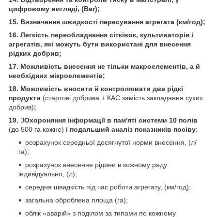
цифровому вигляді, (Bar);
15. Визначення швидкості пересування агрегата (км/год);
16. Легкість переобладнання сітківок, культиваторів і
агрегатів, які можуть бути використані для внесення
рідких добрив;
17. Можливість внесення не тільки макроелементів, а й
необхідних мікроелементів;
18. Можливість вносити й контролювати два рідкі
продукти
(стартові добрива + КАС замість закладання сухих
добрив)
;
19.
З
Охороняння інформації в пам'яті системи
10 полів
(до 500 га кожне)
і подальший аналіз показників посіву
:
розрахунок середньої досягнутої норми внесення, (л/
га);
розрахунок внесення рідини в кожному ряду
індивідуально, (л);
середня швидкість під час роботи агрегату, (км/год);
загальна оброблена площа (га);
облік «аварій» з поділом за типами по кожному