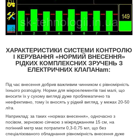
ХАРАКТЕРИСТИКИ СИСТЕМИ КОНТРОЛЮ
І КЕРУВАННЯ «НОРМИЙ ВНЕСЕННЯ»
РІДКИХ КОМПЛЕКСНИХ ЗРУЧЕНЬ З
ЕЛЕКТРИЧНИХ КЛАПАНam:
Під час внесення добрив важливим чинником є рівномірність
їхнього розподілу. Норми для мікроелементів такі малі, що
вносити їх у сухому вигляді дуже проблематично та
неефективно, тому їх вносять у рідкий вигляд, у межах 20-50
л/га.
Наприклад: за таких «нормах внесення», одночасно з
посівом, зерновою сіячкою з міжряджанням 15 см, на
погінний метр має потрапити 0,3-0,75 мл, що без
спеціалізованого обладнання рівномірність внесення дуже