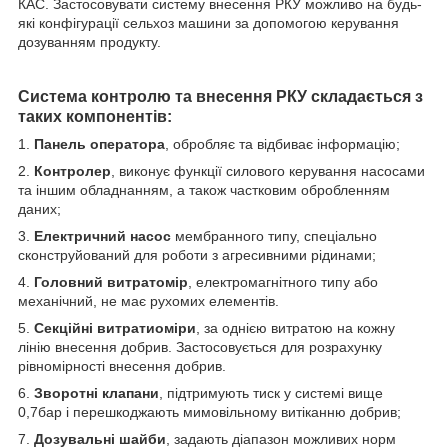
КАС. Застосовувати систему внесення РКУ можливо на будь-
які конфігурації сельхоз машини за допомогою керування
дозуванням продукту.
Система контролю та внесення РКУ складається з
таких компонентів:
1.
Панель оператора
, обробляє та відбиває інформацію;
2.
Контролер
, виконує функції силового керування насосами
та іншим обладнанням, а також частковим обробленням
даних;
3.
Електричний насос
мембранного типу, спеціально
сконструйований для роботи з агресивними рідинами;
4.
Головний витратомір
, електромагнітного типу або
механічний, не має рухомих елементів.
5.
Секційні витратиоміри
, за однією витратою на кожну
лінію внесення добрив. Застосовується для розрахунку
рівномірності внесення добрив.
6.
Зворотні клапани
, підтримують тиск у системі вище
0,7бар і перешкоджають мимовільному витіканню добрив;
7.
Дозувальні шайби
, задають діапазон можливих норм