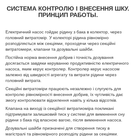
СИСТЕМА КОНТРОЛЮ І ВНЕСЕННЯ ШКУ.
ПРИНЦИП РАБОТЫ.
Електричний насос гойдає рідину з бака в колектор, через
головний витратомір. У колекторі рідина рівномірно
розподіляється між секціями, проходячи через секційні
витратомери, клапани та дозувальні шайби.
Постійна норма внесення добрив і точність дозування
досягається завдяки керуванню продуктивністю електричного
насоса, яким керує контролер. Контролер керує насосом
залежно від швидкості агрегату та витрати рідини через
головний витрата.
Секційні витратоміри працюють незалежно і слугують для
контролю рівномірності внесення добрив, їх чутливість дає
змогу контролювати відхилення навіть у кілька відсотків.
Клапана на виході із секційної витратиоміра покликані
підтримувати залишковий тиск у системі для вимкнення сну
рідини з бака під власною вагою, після вимкнення насоса.
Дозувальні шайби призначені для створення тиску в
магістралі та рівномірного розподілу рідини за секціями.