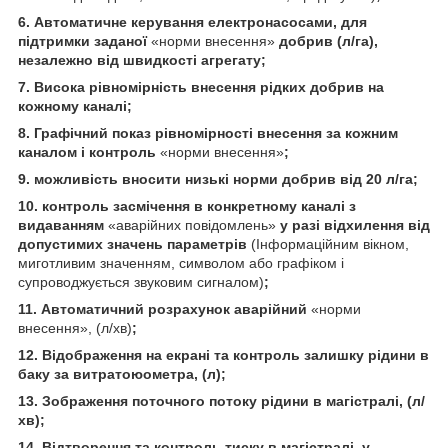
6. Автоматичне керування електронасосами, для
підтримки заданої
«норми внесення»
добрив (л/га),
незалежно від швидкості агрегату;
7. Висока рівномірність внесення рідких добрив на
кожному каналі;
8. Графічний показ рівномірності внесення за кожним
каналом і контроль
«норми внесення»
;
9. можливість вносити низькі норми добрив від 20 л/га;
10. контроль засмічення в конкретному каналі з
видаванням
«аварійних повідомлень»
у разі відхилення від
допустимих значень параметрів
(Інформаційним вікном,
миготливим значенням, символом або графіком і
супроводжується звуковим сигналом)
;
11. Автоматичний розрахунок аварійний
«норми
внесення», (л/хв)
;
12. Відображення на екрані та контроль залишку рідини в
баку за витратоюометра, (л);
13. Зображення поточного потоку рідини в магістралі, (л/
хв);
14. Відтворення та контроль тиску в магістралі, у