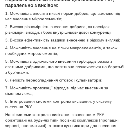
паралельно з висівом:
1. Можливість вносити низькі норми добрив, що важливо під
час внесення мікроелементів;
2. Висока рівномірність внесення добрива, як наслідок
рівномірні виходи, і брак внутрішньовидової конкуренції;
3. Висока ефективність завдяки внесенню в рідкому вигляді;
4. Можливість внесення не тільки макроелементів, а також
необхідних мікроелементів;
5. Можливість одночасного внесення гербіцидів разом з
азотними добривами, що позитивно позначається на боротьбі
з бур'янами;
6. Легкість переобладнання сітківок і культиваторів;
7. Можливість провокації відходів, під час внесення за
сіменем ложа;
8. Інтегровання системи контролю висівання, у систему
внесення РКУ.
Наші системи контролю висівання з внесенням РКУ
орієнтовані на будь-які типи посівних комплексів (пропашні,
зернові, пневматичні), а також культиватори для внесення