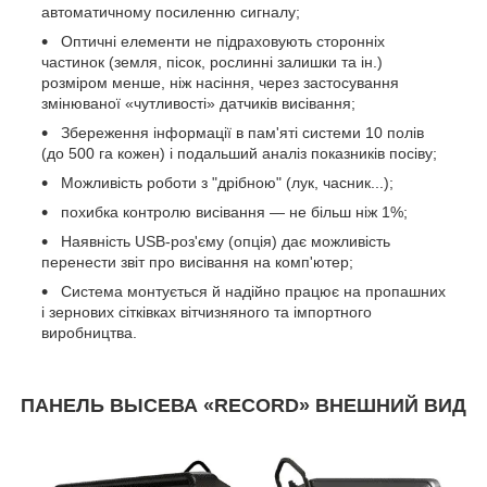
автоматичному посиленню сигналу;
Оптичні елементи не підраховують сторонніх
частинок (земля, пісок, рослинні залишки та ін.)
розміром менше, ніж насіння, через застосування
змінюваної «чутливості» датчиків висівання;
Збереження інформації в пам'яті системи 10 полів
(до 500 га кожен) і подальший аналіз показників посіву;
Можливість роботи з "дрібною" (лук, часник...);
похибка контролю висівання — не більш ніж 1%;
Наявність USB-роз'єму (опція) дає можливість
перенести звіт про висівання на комп'ютер;
Система монтується й надійно працює на пропашних
і зернових сітківках вітчизняного та імпортного
виробництва.
ПАНЕЛЬ ВЫСЕВА «RECORD» ВНЕШНИЙ ВИД