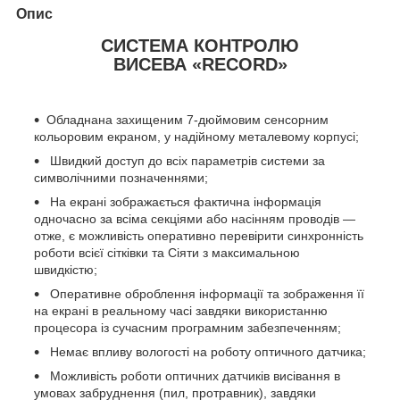
Опис
СИСТЕМА КОНТРОЛЮ
ВИСЕВА
«RECORD»
Обладнана захищеним 7-дюймовим сенсорним
кольоровим екраном, у надійному металевому корпусі;
Швидкий доступ до всіх параметрів системи за
символічними позначеннями;
На екрані зображається фактична інформація
одночасно за всіма секціями або насінням проводів —
отже, є можливість оперативно перевірити синхронність
роботи всієї сітківки та Сіяти з максимальною
швидкістю;
Оперативне оброблення інформації та зображення її
на екрані в реальному часі завдяки використанню
процесора із сучасним програмним забезпеченням;
Немає впливу вологості на роботу оптичного датчика;
Можливість роботи оптичних датчиків висівання в
умовах забруднення (пил, протравник), завдяки