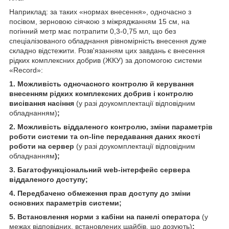
Наприклад: за таких «нормах внесення», одночасно з
посівом, зерновою сіячкою з міжряджанням 15 см, на
погінний метр має потрапити 0,3-0,75 мл, що без
спеціалізованого обладнання рівномірність внесення дуже
складно відстежити. Розв'язанням цих завдань є внесення
рідких комплексних добрив (ЖКУ) за допомогою системи
«Record»:
1. Можливість одночасного контролю й керування
внесенням рідких комплексних добрив і контролю
висівання насіння
(у разі доукомплектації відповідним
обладнанням)
;
2. Можливість віддаленого контролю, зміни параметрів
роботи системи та on-line передавання даних якості
роботи на сервер
(у разі доукомплектації відповідним
обладнанням
);
3. Багатофункціональний web-інтерфейс сервера
віддаленого доступу;
4. Передбачено обмеження прав доступу до зміни
основних параметрів системи;
5. Встановлення норми з кабіни на панелі оператора
(у
межах відповідних, встановлених шайбів, що дозують)
;