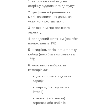
авторизований вхід на
сторінку віддаленого доступу;
графічне зображення на
мапі, накопичених даних за
«статистикою висівки»;
поточне місце посівного
агрегату;
пройдений шлях, км (похибка
вимірювань ≤ 1%);
швидкість посівного агрегату,
км/год (похибка вимірювань ≤
1%);
можливість вибірок за
категоріями:
дата (почата з дати та
зараз);
період (період часу з
історії);
номер (або назва)
агрегата або набір із