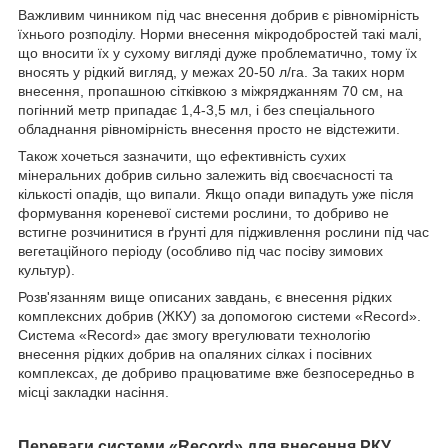
Важливим чинником під час внесення добрив є рівномірність
їхнього розподілу. Норми внесення мікродобростей такі малі,
що вносити їх у сухому вигляді дуже проблематично, тому їх
вносять у рідкий вигляд, у межах 20-50 л/га. За таких норм
внесення, пропашною сітківкою з міжряджанням 70 см, на
погінний метр припадає 1,4-3,5 мл, і без спеціального
обладнання рівномірність внесення просто не відстежити.
Також хочеться зазначити, що ефективність сухих
мінеральних добрив сильно залежить від своєчасності та
кількості опадів, що випали. Якщо опади випадуть уже після
формування кореневої системи рослини, то добриво не
встигне розчинитися в ґрунті для підживлення рослини під час
вегетаційного періоду (особливо під час посіву зимових
культур).
Розв'язанням вище описаних завдань, є внесення рідких
комплексних добрив (ЖКУ) за допомогою системи «Record».
Система «Record» дає змогу врегулювати технологію
внесення рідких добрив на опаляних сілках і посівних
комплексах, де добриво працюватиме вже безпосередньо в
місці закладки насіння.
Переваги системи «Record» для внесення РКУ,