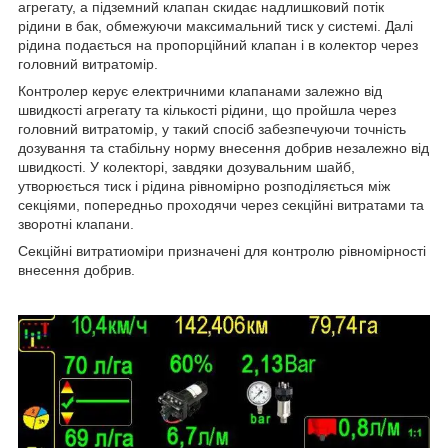
агрегату, а підземний клапан скидає надлишковий потік
рідини в бак, обмежуючи максимальний тиск у системі. Далі
рідина подається на пропорційний клапан і в колектор через
головний витратомір.
Контролер керує електричними клапанами залежно від
швидкості агрегату та кількості рідини, що пройшла через
головний витратомір, у такий спосіб забезпечуючи точність
дозування та стабільну норму внесення добрив незалежно від
швидкості. У колекторі, завдяки дозувальним шайб,
утворюється тиск і рідина рівномірно розподіляється між
секціями, попередньо проходячи через секційні витратами та
зворотні клапани.
Секційні витратиоміри призначені для контролю рівномірності
внесення добрив.