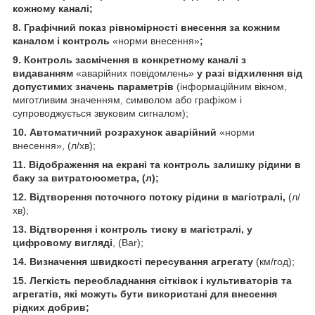
кожному каналі;
8. Графічний показ рівномірності внесення за кожним
каналом і контроль
«норми внесення»
;
9. Контроль засмічення в конкретному каналі з
видаванням
«аварійних повідомлень»
у разі відхилення від
допустимих значень параметрів
(інформаційним вікном,
миготливим значенням, символом або графіком і
супроводжується звуковим сигналом);
10. Автоматичний розрахунок аварійний
«норми
внесення», (л/хв);
11. Відображення на екрані та контроль залишку рідини в
баку за витратоюометра, (л);
12. Відтворення поточного потоку рідини в магістралі,
(л/
хв);
13. Відтворення і контроль тиску в магістралі, у
цифровому вигляді
, (Bar);
14. Визначення швидкості пересування агрегату
(км/год);
15. Легкість переобладнання сітківок і культиваторів та
агрегатів, які можуть бути використані для внесення
рідких добрив;