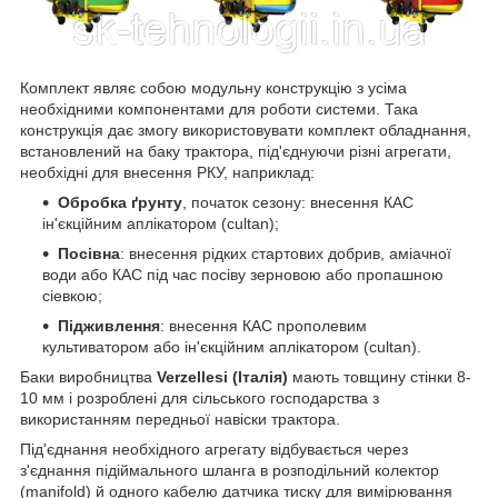
Комплект являє собою модульну конструкцію з усіма
необхідними компонентами для роботи системи. Така
конструкція дає змогу використовувати комплект обладнання,
встановлений на баку трактора, під'єднуючи різні агрегати,
необхідні для внесення РКУ, наприклад:
Обробка ґрунту
, початок сезону: внесення КАС
ін'єкційним аплікатором (cultan);
Посівна
: внесення рідких стартових добрив, аміачної
води або КАС під час посіву зерновою або пропашною
сіевкою;
Підживлення
: внесення КАС прополевим
культиватором або ін'єкційним аплікатором (cultan).
Баки виробництва
Verzellesi (Італія)
мають товщину стінки 8-
10 мм і розроблені для сільського господарства з
використанням передньої навіски трактора.
Під'єднання необхідного агрегату відбувається через
з'єднання підіймального шланга в розподільний колектор
(manifold) й одного кабелю датчика тиску для вимірювання