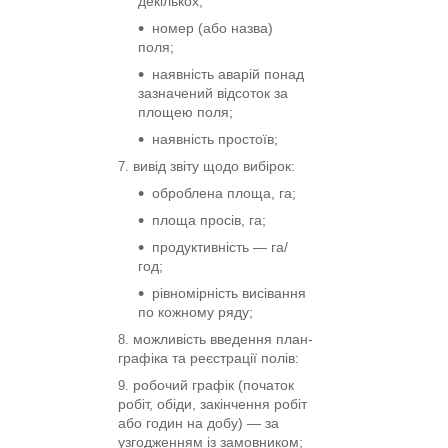
декількох;
номер (або назва)
поля;
наявність аварій понад
зазначений відсоток за
площею поля;
наявність простоїв;
вивід звіту щодо вибірок:
оброблена площа, га;
площа просів, га;
продуктивність — га/
год;
рівномірність висівання
по кожному ряду;
можливість введення план-
графіка та реєстрації полів:
робочий графік (початок
робіт, обіди, закінчення робіт
або годин на добу) — за
узгодженням із замовником;