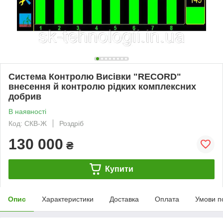
Система Контролю Висівки "RECORD"
внесення й контролю рідких комплексних
добрив
В наявності
Код: СКВ-Ж
Роздріб
130 000
₴
Купити
Опис
Характеристики
Доставка
Оплата
Умови п