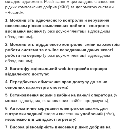
складно відстежити. Розв'язанням цих завдань є внесення
рідких комплексних добрив (ЖКУ) за допомогою системи
«Record»:
1. Можливість одночасного контролю й керування
внесенням рідких комплексних добрив і контролю
висівання насіння
(у разі доукомплектації відповідним
обладнанням)
;
2. Можливість віддаленого контролю, зміни параметрів
роботи системи та on-line передавання даних якості
роботи на сервер
(у разі доукомплектації відповідним
обладнанням);
3. Багатофункціональний web-інтерфейс сервера
віддаленого доступу;
4. Передбачено обмеження прав доступу до зміни
основних параметрів системи;
5. Встановлення норми з кабіни на панелі оператора
(у
межах відповідних, встановлених шайбів, що дозують);
6. Автоматичне керування електроклапанами, для
підтримки заданої
«норми внесення»
удобрений
(л/га)
,
незалежно від швидкості агрегату;
7. Висока рівномірність внесення рідких добрив на