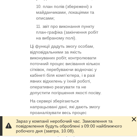
план полів (збережені) з
майданчиками, локаціями та
описами;
звіт про виконання пункту
план-графіка (закінчення робіт
на вибраному полі).
Ці функції дадуть змогу особам,
відповідальними за якість
виконуваних робіт, контролювати
поточний процес висівання кількох
сітківок, перебуваючи водночас у
кабінеті біля комп'ютера, і в разі
явних відхилень у їхній роботі,
оперативно реагувати та не
допустити погіршення якості посіву.
На сервері зберігаються
напрацьовані дані, які дають змогу
проаналізувати весь процес
висівання кожного посівного агрегату.
Зараз у компанії неробочий час. Замовлення та
повідомлення будуть оброблені з 09:00 найближчого
За бажанням користувачів дані з
робочого дня (завтра, 10.08).
сервера ТОВ «Трак» можуть бути