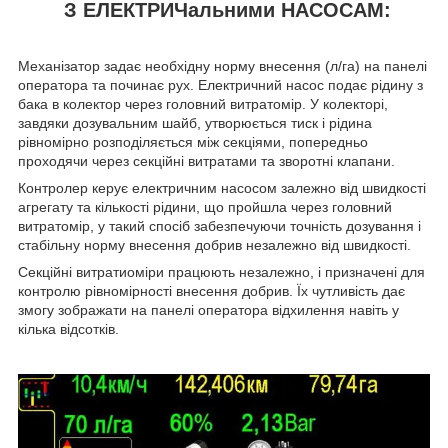
З ЕЛЕКТРИЧальними НАСОСАМ:
Механізатор задає необхідну норму внесення (л/га) на панелі
оператора та починає рух. Електричний насос подає рідину з
бака в колектор через головний витратомір. У колекторі,
завдяки дозувальним шайб, утворюється тиск і рідина
рівномірно розподіляється між секціями, попередньо
проходячи через секційні витратами та зворотні клапани.
Контролер керує електричним насосом залежно від швидкості
агрегату та кількості рідини, що пройшла через головний
витратомір, у такий спосіб забезпечуючи точність дозування і
стабільну норму внесення добрив незалежно від швидкості.
Секційні витратиоміри працюють незалежно, і призначені для
контролю рівномірності внесення добрив. Їх чутливість дає
змогу зображати на панелі оператора відхилення навіть у
кілька відсотків.