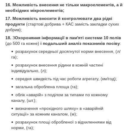
16. Можливість внесення не тільки макроелементів, а й
необхідних мікроелементів;
17. Можливість вносити й контролювати два рідкі
продукти
(стартові добрива + КАС замість закладки сухих
добрив);
18.
З
Охороняння інформації в пам'яті системи
10 полів
(до 500 га кожне)
і подальший аналіз показників посіву
:
розрахунок середньої досягнутої норми внесення, (л/
га);
розрахунок внесення рідини в кожній частині
індивідуально, (л);
середня швидкість під час роботи агрегату, (км/год);
загальна оброблена площа (га);
облік «аварій» з поділом за типами по кожному
каналу, (шт.);
визначення «прохідного шляху» в «аварійній
ситуації» за кожним каналом, (м);
розрахунок площі обробленої з відхиленнями від
норми, (га);