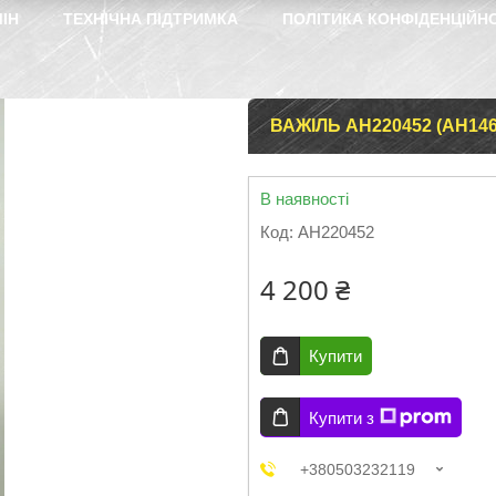
ІН
ТЕХНІЧНА ПІДТРИМКА
ПОЛІТИКА КОНФІДЕНЦІЙН
ВАЖІЛЬ AH220452 (AH146
В наявності
Код:
AH220452
4 200 ₴
Купити
Купити з
+380503232119