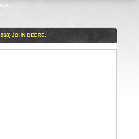
ОСТІ
568) JOHN DEERE.