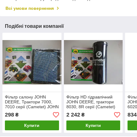
Всі умови повернення
Подібні товари компанії
Фільтр салону JOHN
Фільтр HD гідравлічний
Філь
DEERE, Трактори 7000,
JOHN DEERE, трактори
JOH
7010 серії (Cametet) JOHN
8030, 8R серії (Cametet)
6020
DEERE RE48882,
JOHN DEERE [RE210857
(Ca
298
2 242
834
₴
₴
RE151778
AL1
365
Купити
Купити