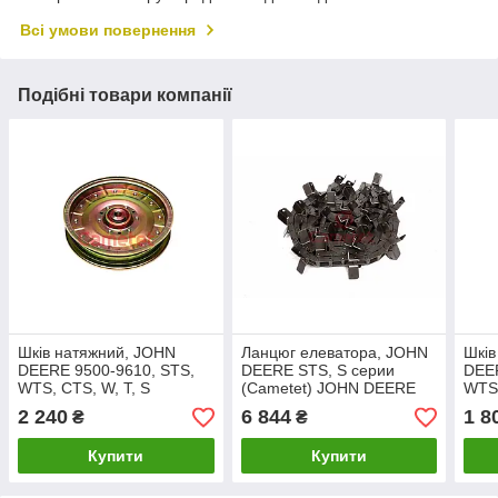
Всі умови повернення
Подібні товари компанії
Шків натяжний, JOHN
Ланцюг елеватора, JOHN
Шків
DEERE 9500-9610, STS,
DEERE STS, S серии
DEER
WTS, CTS, W, T, S
(Cametet) JOHN DEERE
WTS,
(Cametet) JOHN DEERE
AXE28559, AH162059
(Ca
2 240
6 844
1 8
₴
₴
AH94450
AH9
Купити
Купити