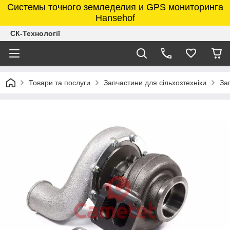
Системы точного земледелия и GPS мониторинга
Hansehof
СК-Технології
Товари та послуги
Запчастини для сільхозтехніки
За