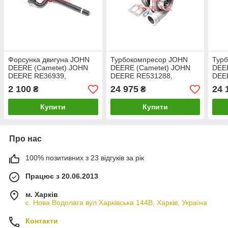
Форсунка двигуна JOHN
Турбокомпресор JOHN
Тур
DEERE (Cametet) JOHN
DEERE (Cametet) JOHN
DEE
DEERE RE36939,
DEERE RE531288,
DEE
RE38087, SE500818,
DZ107131, RE551405,
RE50
2 100
24 975
24 
₴
₴
SE500819, SE501097
RE532384, RE531469,
RE50
CLAAS
RE534760, RE533889
RE5
Купити
Купити
Про нас
100% позитивних з 23 відгуків за рік
Працює з 20.06.2013
м. Харків
с. Нова Водолага вул.Харківська 144В, Харків, Україна
Контакти