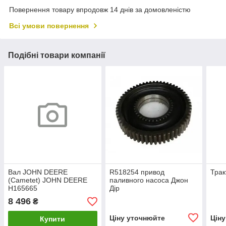
Повернення товару впродовж 14 днів за домовленістю
Всі умови повернення
Подібні товари компанії
Вал JOHN DEERE
R518254 привод
Трак
(Cametet) JOHN DEERE
паливного насоса Джон
H165665
Дір
8 496
₴
Ціну уточнюйте
Цін
Купити