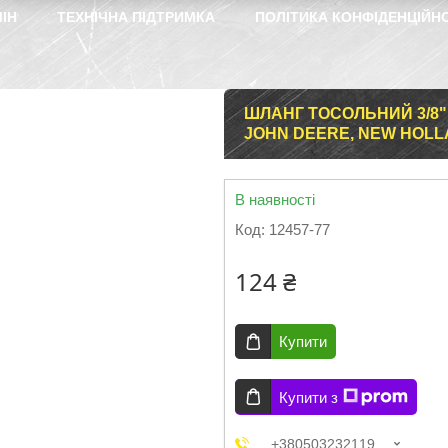
ІН
ТЕХНІЧНА ПІДТРИМКА
ПОЛІТИКА КОНФІДЕНЦІЙН
ШЛАНГ ТОСОЛЬНИЙ 3/8" 
JOHN DEERE, NEW HOLL
В наявності
Код:
12457-77
124 ₴
Купити
Купити з
+380503232119