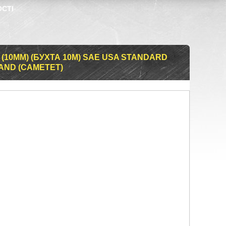
ОСТІ
(10ММ) (БУХТА 10М) SAE USA STANDARD
AND (CAMETET)