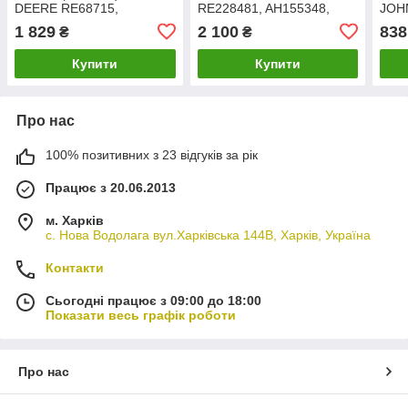
DEERE RE68715,
RE228481, AH155348,
JOH
RE37981, RE57498
AN208610 (Cametet)
RE5
1 829
2 100
838
₴
₴
8784
Купити
Купити
Про нас
100% позитивних з 23 відгуків за рік
Працює з 20.06.2013
м. Харків
с. Нова Водолага вул.Харківська 144В, Харків, Україна
Контакти
Сьогодні працює з 09:00 до 18:00
Показати весь графік роботи
Про нас