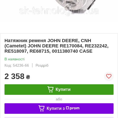
Натяжник ременя JOHN DEERE, CNH
(Cametet) JOHN DEERE RE170084, RE232242,
RE518097, RE68715, 0011380740 CASE
В наявності
Код: 54236-66
Роздріб
2 358
₴
Купити
або
Купити з