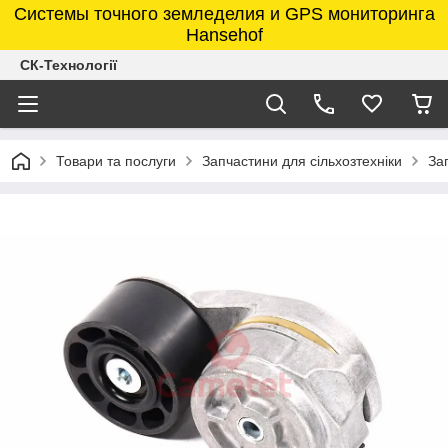
Системы точного земледелия и GPS мониторинга
Hansehof
СК-Технології
Товари та послуги
Запчастини для сільхозтехніки
За