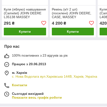
Куля (яблуко) навішування
Ремінь (к/т 2 шт)
Куля
(Cametet) JOHN DEERE
(посилені) JOHN DEERE,
(Ca
L35138 MASSEY
CASE, MASSEY
L40
FERGUSON 3042429M1
FERGUSON, Deutz
FER
291
4 200
420
₴
₴
(Cametet) JOHN DEERE
CAS
AH160080 MASSEY
Купити
Купити
FERGUSON 1617331M1
Про нас
100% позитивних з 23 відгуків за рік
Працює з 20.06.2013
м. Харків
с. Нова Водолага вул.Харківська 144В, Харків, Україна
Контакти
Сьогодні вихідний
Показати весь графік роботи