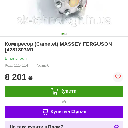
Компресор (Cametet) MASSEY FERGUSON
[4281803M1
В наявності
Код: 111-114
Роздріб
8 201
₴
Купити
або
Купити з
Що таке купити з Пром?