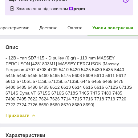
Замовлення під захистом
арактеристики
Доставка
Оплата
Умови повернення
Опис
- 12В - тип SD7H15 - D pulley (6 gr) - 119 mm MASSEY
FERGUSON [4281803M1] MASSEY FERGUSON [Massey
Ferguson 4707 4708 4709 5410 5420 5425 5430 5435 5440
5445 5450 5455 5460 5465 5475 5608 5609 5610 5611 5612
5613 5710SL 5711SL 5712SL 5713SL 6445 6455 6465 6475
6480 6485 6490 6495 6612 6613 6614 6615 6616 6712S 6713S
6714S Dyna VT 6715S 6716S 6718S 7465 7475 7480 7485
7490 7495 7622 7624 7626 7714 7715 7716 7718 7719 7720
7722 7724 7726 8650 8660 8670 8680 8690]
Приховати
Характеристики