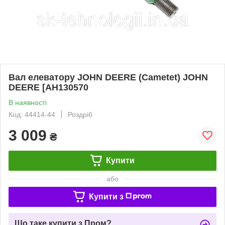
Вал елеватору JOHN DEERE (Cametet) JOHN
DEERE [AH130570
В наявності
Код: 44414-44
Роздріб
3 009
₴
Купити
або
Купити з
Що таке купити з Пром?