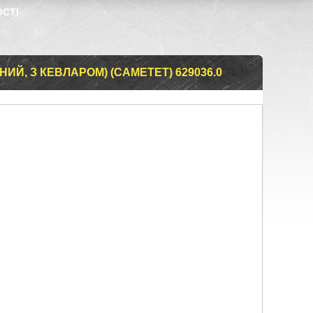
ОСТІ
ИЙ, З КЕВЛАРОМ) (CAMETET) 629036.0