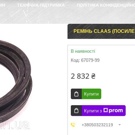
ІН
ТЕХНІЧНА ПІДТРИМКА
ПОЛІТИКА КОНФІДЕНЦІЙН
РЕМІНЬ CLAAS (ПОСИЛЕН
В наявності
Код:
67079-99
2 832 ₴
Купити
Купити з
+380503232119