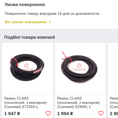
Умови повернення
Повернення товару впродовж 14 днів за домовленістю
Всі умови повернення
Подібні товари компанії
Ремінь CLAAS
Ремінь CLAAS
Рем
(посилений, з кевларом)
(посилений, з кевларом)
(пос
(Cametet) 672359.1,
(Cametet) 629081.1
(Cam
603336.1
[629
1 947
1 994
2 8
₴
₴
0006