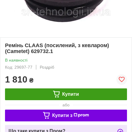
Ремінь CLAAS (посилений, з кевларом)
(Cametet) 629732.1
В наявності
Код: 29697-77
Роздріб
1 810
₴
Купити
або
Купити з
Що таке купити з Пром?