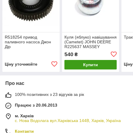
R518254 привод
Куля (яблуко) навішування
Трак
паливного насоса Джон
(Cametet) JOHN DEERE
Дір
R225637 MASSEY
FERGUSON 4304022M1
540
₴
CASE 87585508
Ціну уточнюйте
Цін
Купити
Про нас
100% позитивних з 23 відгуків за рік
Працює з 20.06.2013
м. Харків
с. Нова Водолага вул.Харківська 144В, Харків, Україна
Контакти