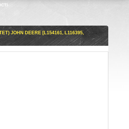
ОСТІ
T) JOHN DEERE [L154161, L116395,