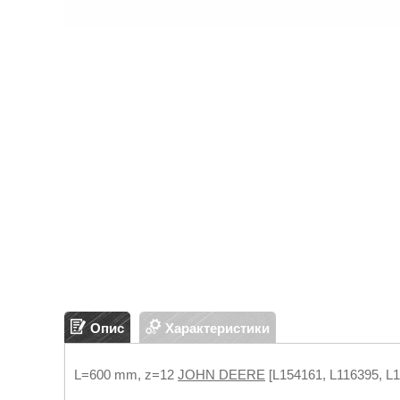
Опис
Характеристики
L=600 mm, z=12
JOHN DEERE
[L154161, L116395, 