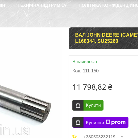
ІН
ТЕХНІЧНА ПІДТРИМКА
ПОЛІТИКА КОНФІДЕНЦІЙН
ВАЛ JOHN DEERE (CAMETE
L168344, SU25260
В наявності
Код:
111-150
11 798,82 ₴
Купити
Купити з
+380503232119