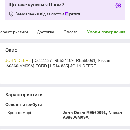
Що таке купити з Пром?
Замовлення під захистом
арактеристики
Доставка
Оплата
Умови повернення
Опис
JOHN DEERE
[DZ111137, RE534109, RE560091] Nissan
[A6860-VM09A] FORD [1 514 885] JOHN DEERE
Характеристики
Основні атрибути
Крос-номері
John Deere RE560091; Nissan
A6860VM09A