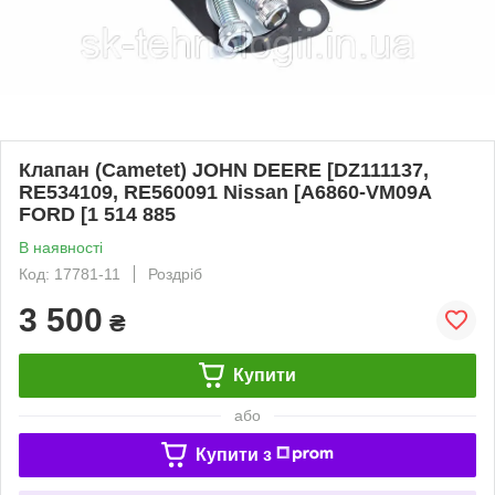
Клапан (Cametet) JOHN DEERE [DZ111137,
RE534109, RE560091 Nissan [A6860-VM09A
FORD [1 514 885
В наявності
Код: 17781-11
Роздріб
3 500
₴
Купити
або
Купити з