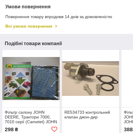
Умови повернення
Повернення товару впродовж 14 днів за домовленістю
Всі умови повернення
Подібні товари компанії
Фільтр салону JOHN
RE534733 контрольний
Філь
DEERE, Трактори 7000,
клапан джон-дир
JOH
7010 серії (Cametet) JOHN
JOH
DEERE RE48882,
298
388
₴
RE151778