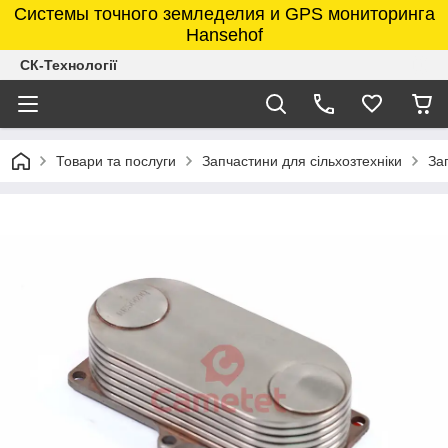
Системы точного земледелия и GPS мониторинга
Hansehof
СК-Технології
Товари та послуги
Запчастини для сільхозтехніки
За