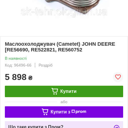
Маслоохолоджувач (Cametet) JOHN DEERE
[RE56690, RE522821, RE560752
В наявності
Код: 96496-66
Роздріб
5 898
₴
Купити
або
Купити з
Що таке купити з Пром?