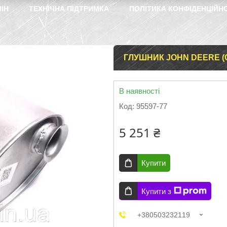
ІН
ТЕХНІЧНА ПІДТРИМКА
ПОЛІТИКА КОНФІДЕНЦІЙН
ГЛУШНИК JOHN DEERE (
В наявності
Код:
95597-77
5 251 ₴
Купити
Купити з
+380503232119