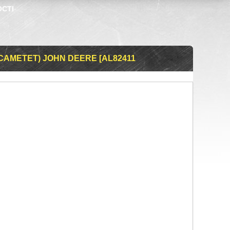
ОСТІ
CAMETET) JOHN DEERE [AL82411