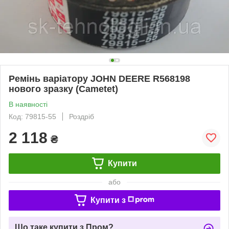
Ремінь варіатору JOHN DEERE R568198
нового зразку (Cametet)
В наявності
Код: 79815-55
Роздріб
2 118
₴
Купити
або
Купити з
Що таке купити з Пром?