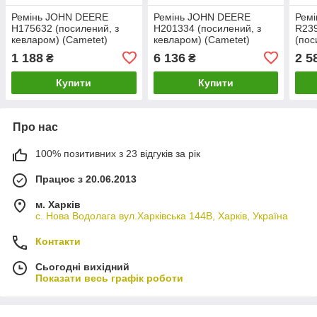
Ремінь JOHN DEERE
Ремінь JOHN DEERE
Рем
H175632 (посилений, з
H201334 (посилений, з
R23
кевларом) (Cametet)
кевларом) (Cametet)
(пос
(Cam
1 188
6 136
2 5
₴
₴
Купити
Купити
Про нас
100% позитивних з 23 відгуків за рік
Працює з 20.06.2013
м. Харків
с. Нова Водолага вул.Харківська 144В, Харків, Україна
Контакти
Сьогодні вихідний
Показати весь графік роботи