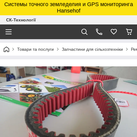
Системы точного земледелия и GPS мониторинга
Hansehof
СК-Технології
Товари та послуги
Запчастини для сільхозтехніки
Ре