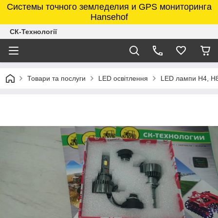
Системы точного земледелия и GPS мониторинга
Hansehof
СК-Технології
Товари та послуги
LED освітлення
LED лампи H4, H8