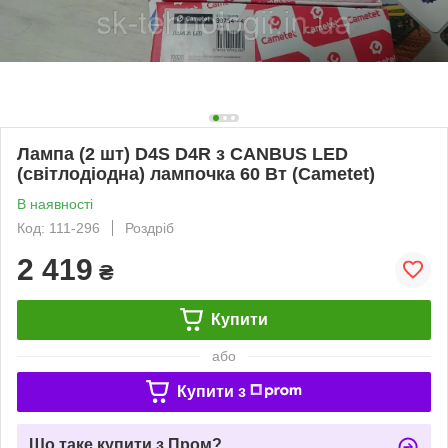
Лампа (2 шт) D4S D4R з CANBUS LED
(світлодіодна) лампочка 60 Вт (Cametet)
В наявності
Код: 111-296
Роздріб
2 419
₴
Купити
або
Купити з
Що таке купити з Пром?