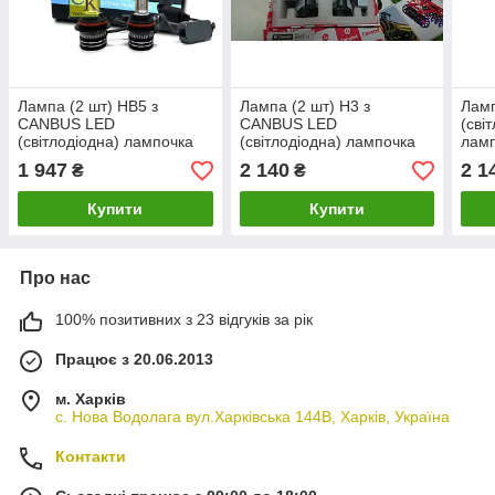
Лампа (2 шт) HB5 з
Лампа (2 шт) H3 з
Ламп
CANBUS LED
CANBUS LED
(сві
(світлодіодна) лампочка
(світлодіодна) лампочка
ламп
60 Вт (Cametet)
60 Вт (Cametet)
1 947
2 140
2 1
₴
₴
Купити
Купити
Про нас
100% позитивних з 23 відгуків за рік
Працює з 20.06.2013
м. Харків
с. Нова Водолага вул.Харківська 144В, Харків, Україна
Контакти