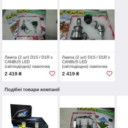
Лампа (2 шт) D1S / D1R з
Лампа (2 шт) D1S / D1R з
CANBUS LED
CANBUS LED
(світлодіодна) лампочка
(світлодіодна) лампочка
60 Вт (Cametet)
60 Вт (Cametet)
2 419
2 419
₴
₴
Подібні товари компанії