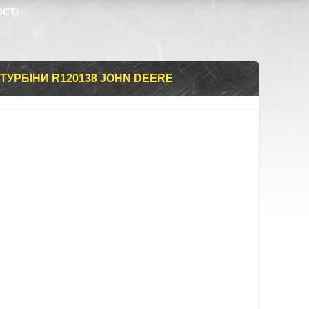
ОСТІ
УРБІНИ R120138 JOHN DEERE