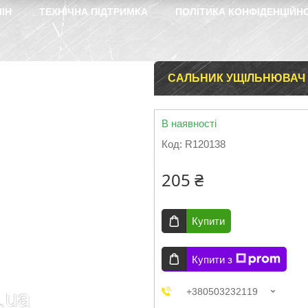
ІН
ТЕХНІЧНА ПІДТРИМКА
ПОЛІТИКА КОНФІДЕНЦІЙН
САЛЬНИК УЩІЛЬНЮВАЧ Т
В наявності
Код:
R120138
205 ₴
Купити
Купити з
+380503232119