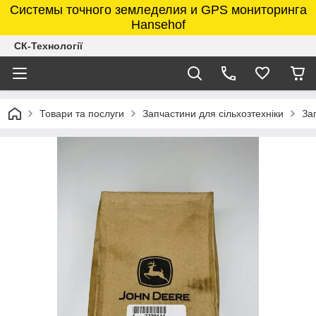
Системы точного земледелия и GPS мониторинга
Hansehof
СК-Технології
Товари та послуги
Запчастини для сільхозтехніки
За