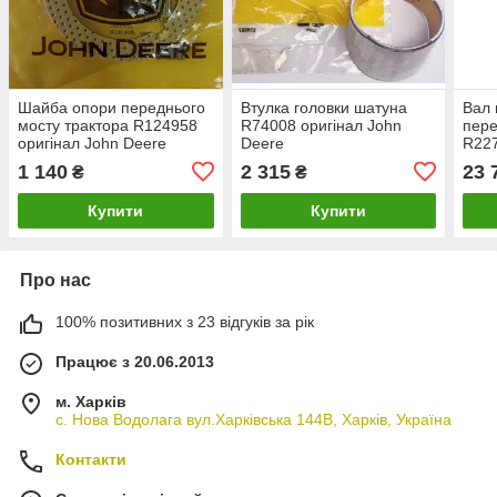
Шайба опори переднього
Втулка головки шатуна
Вал 
мосту трактора R124958
R74008 оригінал John
пере
оригінал John Deere
Deere
R227
Dee
1 140
2 315
23 
₴
₴
Купити
Купити
Про нас
100% позитивних з 23 відгуків за рік
Працює з 20.06.2013
м. Харків
с. Нова Водолага вул.Харківська 144В, Харків, Україна
Контакти