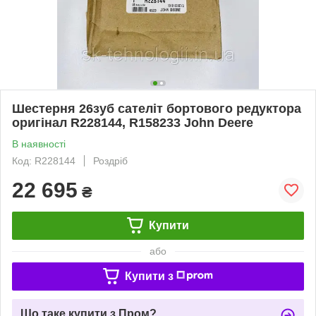
Шестерня 26зуб сателіт бортового редуктора
оригінал R228144, R158233 John Deere
В наявності
Код: R228144
Роздріб
22 695
₴
Купити
або
Купити з
Що таке купити з Пром?