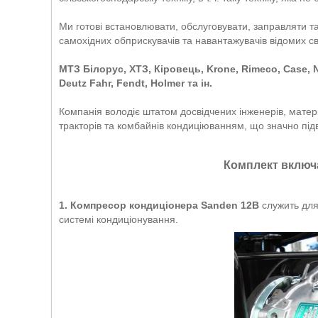
Ми готові встановлювати, обслуговувати, заправляти т
самохідних обприскувачів та навантажувачів відомих св
МТЗ Білорус, ХТЗ, Кіровець, Krone, Rimeco, Сase, N
Deutz Fahr, Fendt, Holmer та ін.
Компанія володіє штатом досвідчених інженерів, мате
тракторів та комбайнів кондиціюванням, що значно підв
Комплект включ
1. Компресор кондиціонера Sanden 12В
служить для
системі кондиціонування.