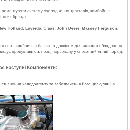
а ремонтувати систему охолодження тракторів, комбайнів,
ітових брендів:
ew Holland, Laverda, Claas, John Deere, Massey Ferguson,
ріально-виробничою базою та досвідом для якісного обладнання
ищує продуктивність праці персоналу у спекотний літній період.
ає наступні Компоненти:
 стиснення холодоагенту та забезпечення його циркуляції в