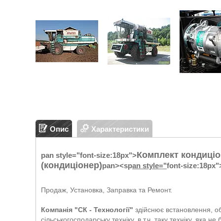
Опис
Характеристики
Комплект кондиціо
pan style="font-size:18px">
(кондиціонер)
pan><sp
an style="
font-size:18px"
Продаж, Установка, Заправка та Ремонт.
Компанія "СК - Технології"
здійснює встановлення, об
сільськогосподарську техніку, в т.ч. таку техніку, яка 