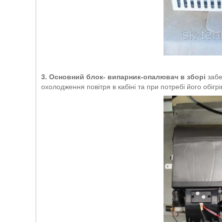
3.
О
сновний блок- випарник-опалювач в зборі
забе
охолодження повітря в кабіні та при потребі його обіг