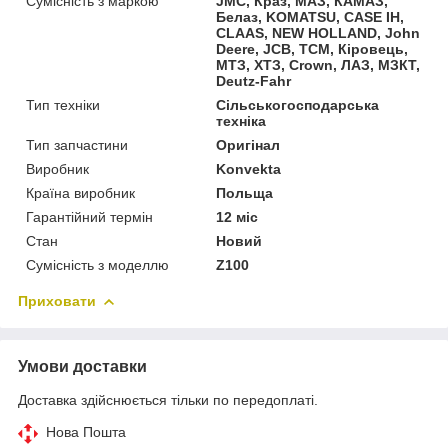
Сумісність з маркою
JMC, Краз, МАЗ, КАМАЗ,
Белаз, KOMATSU, CASE IH,
CLAAS, NEW HOLLAND, John
Deere, JCB, TCM, Кіровець,
МТЗ, ХТЗ, Crown, ЛАЗ, МЗКТ,
Deutz-Fahr
Тип техніки
Сільськогосподарська
техніка
Тип запчастини
Оригінал
Виробник
Konvekta
Країна виробник
Польща
Гарантійний термін
12 міс
Стан
Новий
Сумісність з моделлю
Z100
Приховати
Умови доставки
Доставка здійснюється тільки по передоплаті.
Нова Пошта