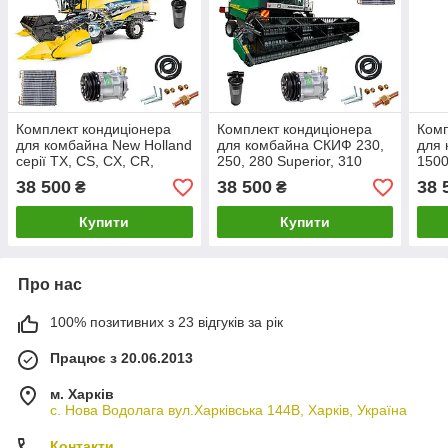
Комплект кондиціонера
Комплект кондиціонера
Комп
для комбайна New Holland
для комбайна СКИФ 230,
для 
серії TX, CS, CX, CR,
250, 280 Superior, 310
1500
TC56, TC5070, TC5080
Base (кондиціонер)
(кон
38 500
38 500
38 
₴
₴
(кондиціонер)
Купити
Купити
Про нас
100% позитивних з 23 відгуків за рік
Працює з 20.06.2013
м. Харків
с. Нова Водолага вул.Харківська 144В, Харків, Україна
Контакти