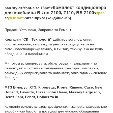
Комплект кондиціонера
pan style="font-size:18px">
для комбайна Bizon
Z100, Z110, BS Z100
<
span
st
yle="font-
size:18px"> (кондиціонер)
Продаж, Установка, Заправка та Ремонт.
Компанія "СК - Технології"
здійснює встановлення,
обслуговування, заправку та ремонт кондиціонерів на
сільськогосподарську техніку, в т.ч. таку техніку, яка не була
обладнана їм виробником.
Ми готові встановлювати, обслуговувати, заправляти та
ремонтувати систему охолодження тракторів, комбайнів,
самохідних обприскувачів та навантажувачів відомих світових
брендів:
МТЗ Білорус, ХТЗ, Кіровець, Krone, Rimeco, Сase, New
Holland, Laverda, Claas, John Deere, Massey Ferguson,
Deutz Fahr, Fendt, Holmer та ін.
Компанія володіє штатом досвідчених інженерів, матеріально-
виробничою базою та досвідом для якісного обладнання