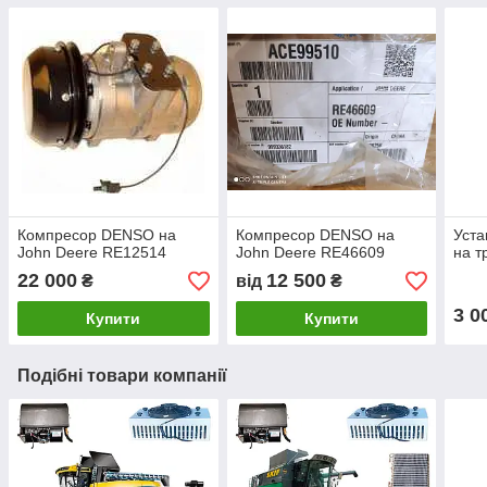
Компресор DENSO на
Компресор DENSO на
Уста
John Deere RE12514
John Deere RE46609
на т
22 000
12 500
₴
від
₴
3 0
Купити
Купити
Подібні товари компанії