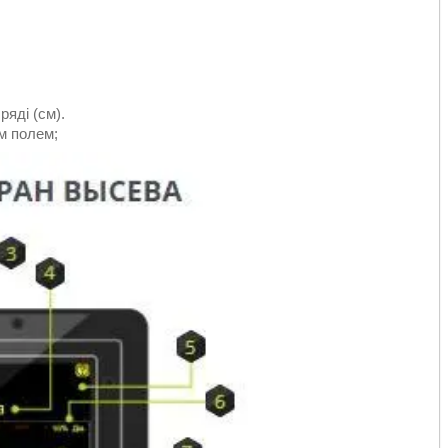
яді (см).
м полем;