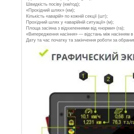
Швидкість посіву (км/год);
«Прохідний шлях» (км);
Кількість «аварій» по кожній секції (шт);
Прохідний шлях у «аварійній ситуації» (м);
Площа засіяна з відхиленнями від «норми» (га);
«Випередження насіння» — відстань між насінням в р
Дату та час початку та закінчення роботи за обрани