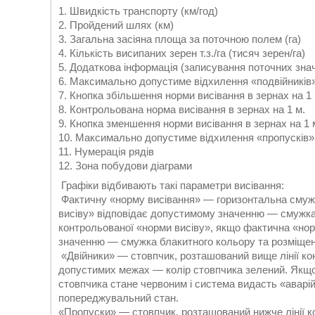
1. Швидкість транспорту (км/год)
2. Пройдений шлях (км)
3. Загальна засіяна площа за поточною полем (га)
4. Кількість висипаних зерен т.з./га (тисяч зерен/га)
5. Додаткова інформація (записування поточних значк
6. Максимально допустиме відхилення «подвійників»
7. Кнопка збільшення норми висівання в зернах на 1 
8. Контрольована норма висівання в зернах на 1 м.
9. Кнопка зменшення норми висівання в зернах на 1 
10. Максимально допустиме відхилення «пропусків»
11. Нумерація рядів
12. Зона побудови діаграми
Графіки відбивають такі параметри висівання:
Фактичну «норму висівання» — горизонтальна смужк
висіву» відповідає допустимому значенню — смужка 
контрольованої «норми висіву», якщо фактична «нор
значенню — смужка блакитного кольору та розміщени
«Двійники» — стовпчик, розташований вище лінії ко
допустимих межах — колір стовпчика зелений. Якщо 
стовпчика стане червоним і система видасть «авар
попереджувальний стан.
«Пропуски» — стовпчик, розташований нижче лінії к