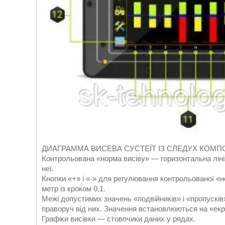
ДИАГРАММА ВИСЕВА СУСТЕЇТ ІЗ СЛЕДУХ КОМП
Контрольована «норма висіву» — горизонтальна лінія
неї.
Кнопки «+» і «-» для регулювання контрольованої «но
метр із кроком 0,1.
Межі допустимих значень «подвійників» і «пропусків»
праворуч від них. Значення встановлюються на «ек
Графіки висівки — стовпчики даних у рядах.