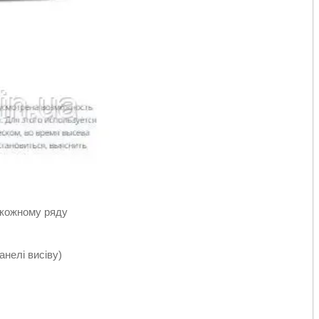
о кожному ряду
анелі висіву)