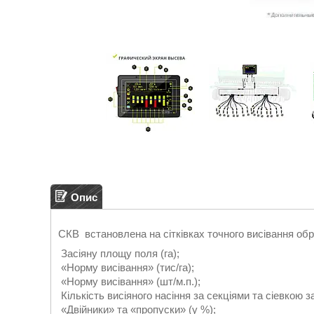
Опис
СКВ встановлена на сітківках точного висівання об
Засіяну площу поля (га);
«Норму висівання» (тис/га);
«Норму висівання» (шт/м.п.);
Кількість висіяного насіння за секціями та сіевкою з
«Двійники» та «пропуски» (у %);