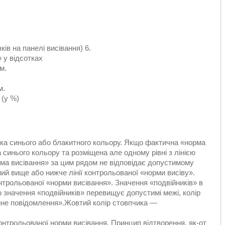
ів на панелі висівання) 6.
 у відсотках
м.
м.
 (у %)
а синього або блакитного кольору. Якщо фактична «норма
синього кольору та розміщена але одному рівні з лінією
ма висівання» за цим рядом не відповідає допустимому
й вище або нижче лінії контрольованої «норми висіву».
нтрольованої «норми висівання». Значення «подвійників» в
значення «подвійників» перевищує допустимі межі, колір
ійне повідомлення».Жовтий колір стовпчика —
онтрольованої норми висівання. Принцип відтворення, як-от