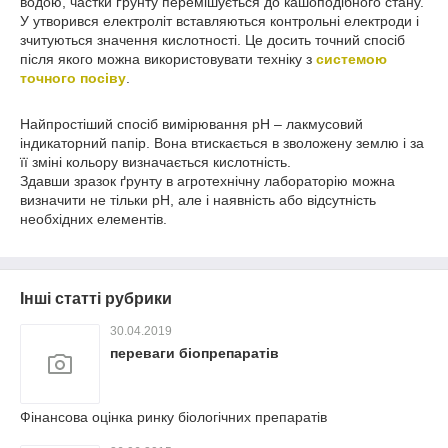
водою, частки ґрунту перемішується до кашоподібного стану.
У утворився електроліт вставляються контрольні електроди і
зчитуються значення кислотності. Це досить точний спосіб
після якого можна використовувати техніку з
системою
точного посіву
.
Найпростіший спосіб вимірювання pH – лакмусовий
індикаторний папір. Вона втискається в зволожену землю і за
її зміні кольору визначається кислотність.
Здавши зразок ґрунту в агротехнічну лабораторію можна
визначити не тільки pH, але і наявність або відсутність
необхідних елементів.
Інші статті рубрики
30.04.2019
переваги біопрепаратів
Фінансова оцінка ринку біологічних препаратів