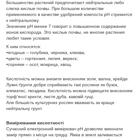
Большинство растений предпочитают нейтральные либо
слегка кислые почвы. При большом количестве
применяемого в качестве удобрений компоста pH стремится
к нейтральному.
Значение pH менее 7 говорит о повышенном содержании
ионов кислорода. Это кислые почвы, не многие растения
любят такие условия.
К ним относятся:
•ягодные – голубика, черника, клюква;
•цветы – гортензия, лилия, вереск;
•сорняки – осот, мокрица, хвощ.
Кислотність можна знизити внесенням золи, вапна, крейди.
Лужні ґрунти добре сприймають такі рослини як бузок,
клематис, гвоздика. Кислотність можна підвищити внесенням
торф'яної крихти, листя дуба, кавовій гущі.
Але більшість культурних рослин вважають за краще
нейтральну грунт.
Вимірювання кислотності
Сучасний електронний вимірювач pH дозволяє виконати
замір прямо з місця на грядці. Ямка в землі заливається