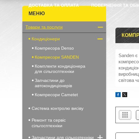
ДОСТАВКА ТА ОПЛАТА
ПОВЕРНЕННЯ ТА ОБМ
Товари та послуги
КОМПР
Кондиціонери
Компресора Denso
Sanden є 
Компресори SANDEN
компресор
Комплекти кондиціонера
кондиціо
для сільгосптехніки
виробниц
світова 
Запчастини до
автокондиціонерів
Компресори Cametet
Система контролю висіву
Ремонт та сервіс
сільгосптехніки
Запчастини для сільхозтехніки