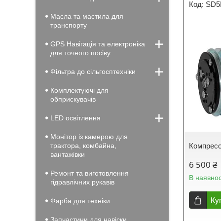
SD5
Масла та мастила для
транспорту
GPS Навігація та електроніка
для точного посіву
Фільтра до сільгосптехніки
Комплектуючі для
обприскувачів
LED освітлення
Монітор із камерою для
трактора, комбайна,
Компресо
вантажівки
6 500 ₴
Ремонт та виготовлення
В наявнос
гідравлічних рукавів
Ку
Фарба для техніки
Запчастини для навіски