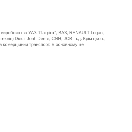
 виробництва УАЗ "Патріот", ВАЗ, RENAULT Logan,
хніці Dieci, Jonh Deere, CNH, JCB і т.д. Крім цього,
а комерційний транспорт. В основному це