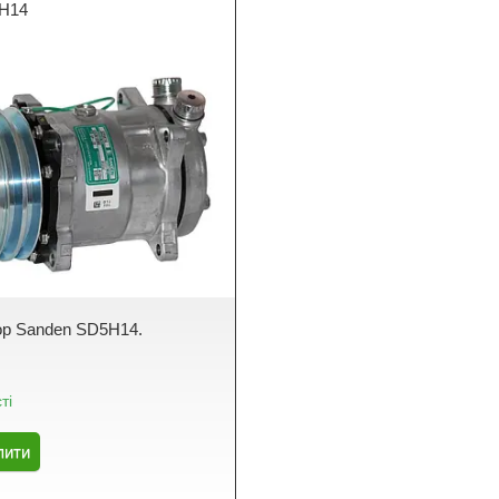
H14
р Sanden SD5H14.
ті
пити