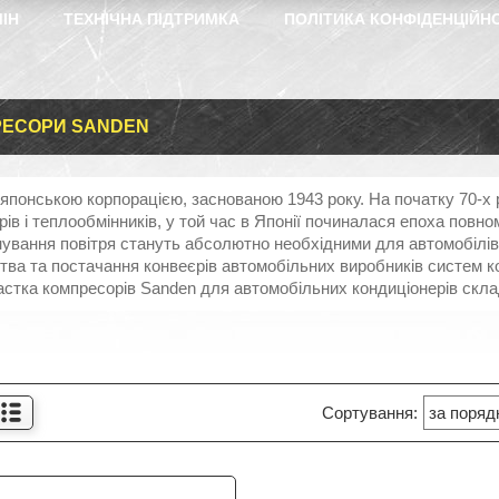
ІН
ТЕХНІЧНА ПІДТРИМКА
ПОЛІТИКА КОНФІДЕНЦІЙН
ЕСОРИ SANDEN
японською корпорацією, заснованою 1943 року. На початку 70-х р
ів і теплообмінників, у той час в Японії починалася епоха повн
нування повітря стануть абсолютно необхідними для автомобілів
тва та постачання конвеєрів автомобільних виробників систем к
частка компресорів Sanden для автомобільних кондиціонерів скла