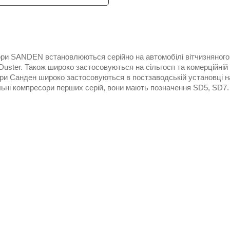
ри SANDEN встановлюються серійно на автомобілі вітчизняного
Duster. Також широко застосовуються на сільгосп та комерційній те
ри Санден широко застосовуються в постзаводській установці н
льні компресори перших серій, вони мають позначення SD5, SD7.