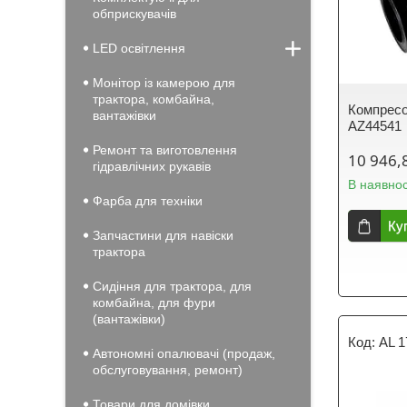
обприскувачів
LED освітлення
Монітор із камерою для
трактора, комбайна,
Компресо
вантажівки
AZ44541
Ремонт та виготовлення
10 946,
гідравлічних рукавів
В наявнос
Фарба для техніки
Ку
Запчастини для навіски
трактора
Сидіння для трактора, для
комбайна, для фури
(вантажівки)
AL 
Автономні опалювачі (продаж,
обслуговування, ремонт)
Товари для домівки