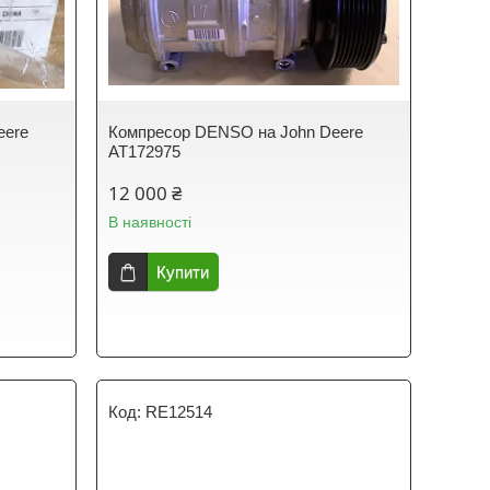
eere
Компресор DENSO на John Deere
AT172975
12 000 ₴
В наявності
Купити
RE12514