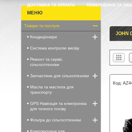
ДОСТАВКА ТА ОПЛАТА
ПОВЕРНЕННЯ ТА ОБМ
Товари та послуги
JOHN 
Кондиціонери
Система контролю висіву
Ремонт та сервіс
сільгосптехніки
Запчастини для сільхозтехніки
AZ4
Масла та мастила для
транспорту
GPS Навігація та електроніка
для точного посіву
Фільтра до сільгосптехніки
Комплектуючі для