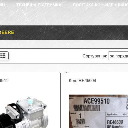
ІН
ТЕХНІЧНА ПІДТРИМКА
ПОЛІТИКА КОНФІДЕНЦІЙН
DEERE
4541
RE46609