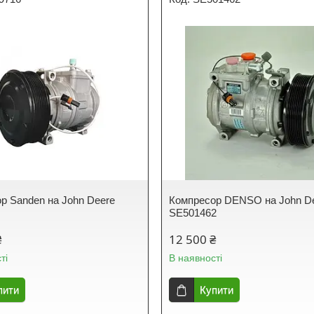
р Sanden на John Deere
Компресор DENSO на John D
SE501462
₴
12 500 ₴
ті
В наявності
пити
Купити