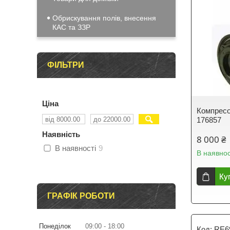
Обрискування полів, внесення
КАС та ЗЗР
ФІЛЬТРИ
Ціна
Компресо
176857
Наявність
8 000 ₴
В наявності
9
В наявнос
Ку
ГРАФІК РОБОТИ
Понеділок
09:00
18:00
RE6