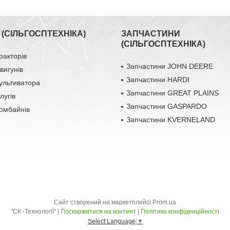
(СІЛЬГОСПТЕХНІКА)
ЗАПЧАСТИНИ
(СІЛЬГОСПТЕХНІКА)
ракторів
Запчастини JOHN DEERE
вигунів
Запчастини HARDI
ультиватора
Запчастини GREAT PLAINS
лугів
Запчастини GASPARDO
омбайнів
Запчастини KVERNELAND
Сайт створений на маркетплейсі
Prom.ua
"СК -ТехнологіЇ" |
Поскаржитися на контент
|
Політика конфіденційності
Select Language
▼