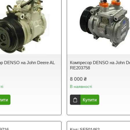
р DENSO на John Deere AL
Компресор DENSO на John D
RE203758
8 000 ₴
ті
В наявності
пити
Купити
9716
SE501462