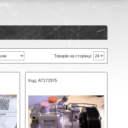
ОСТІ
AT172975