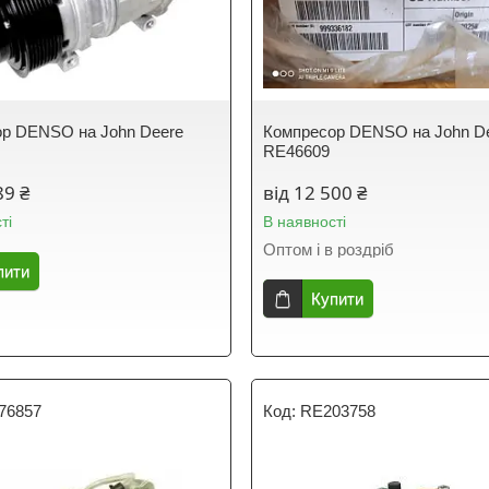
р DENSO на John Deere
Компресор DENSO на John D
RE46609
89 ₴
від 12 500 ₴
ті
В наявності
Оптом і в роздріб
пити
Купити
176857
RE203758