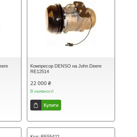
eere
Компресор DENSO на John Deere
RE12514
22 000 ₴
В наявності
Купити
RE55422