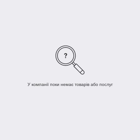
для всіх розпилювачів HARDI ISO. За допомогою таблиці
можна знайти розміри розпилювачів, відповідні Вашим
потребам по обприскуванню:
У компанії поки немає товарів або послуг
Розпилювачі для обприскування в різних умовах. Тип і розмір
розпилювачів повинні забезпечувати необхідну