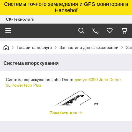
Системы точного земледелия и GPS мониторинга
Hansehof
СК-Технології
Товари та послуги
Запчастини для сільхозтехніки
За
Система впорскування
Система вприскування John Deere
двигун 6090 John Deere
9L PowerTech Plus
Показати все